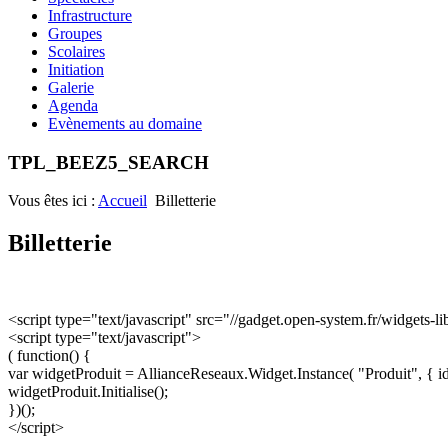
Infrastructure
Groupes
Scolaires
Initiation
Galerie
Agenda
Evènements au domaine
TPL_BEEZ5_SEARCH
Vous êtes ici :
Accueil
Billetterie
Billetterie
<script type="text/javascript" src="//gadget.open-system.fr/widgets-li
<script type="text/javascript">
( function() {
var widgetProduit = AllianceReseaux.Widget.Instance( "Produit", { 
widgetProduit.Initialise();
})();
</script>