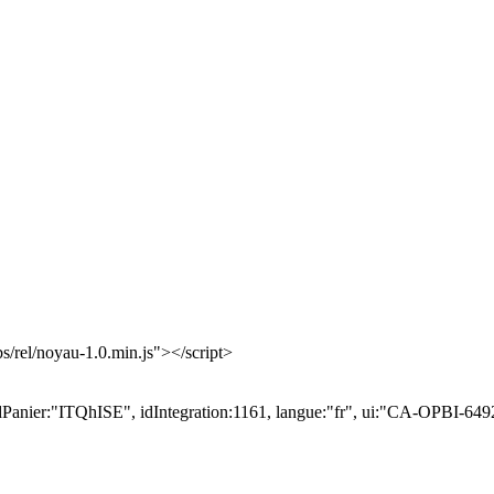
bs/rel/noyau-1.0.min.js"></script>
idPanier:"ITQhISE", idIntegration:1161, langue:"fr", ui:"CA-OPBI-649