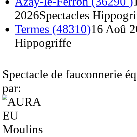
Azay-le-Ferron (36290 )
2026
Spectacles Hippogri
Termes (48310)
16 Aoû 2
Hippogriffe
Spectacle de fauconnerie éq
par: