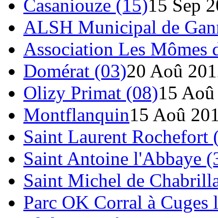
Casaniouze (15)
15 Sep 
ALSH Municipal de Gann
Association Les Mômes 
Domérat (03)
20 Aoû 201
Olizy Primat (08)
15 Aoû
Montflanquin
15 Aoû 20
Saint Laurent Rochefort 
Saint Antoine l'Abbaye (
Saint Michel de Chabrill
Parc OK Corral à Cuges l