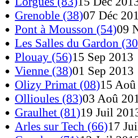
Lorgues (83)
15 Déc 201
Grenoble (38)
07 Déc 20
Pont à Mousson (54)
09 
Les Salles du Gardon (30
Plouay (56)
15 Sep 2013
Vienne (38)
01 Sep 2013
Olizy Primat (08)
15 Aoû
Ollioules (83)
03 Aoû 20
Graulhet (81)
19 Juil 201
Arles sur Tech (66)
17 Ju