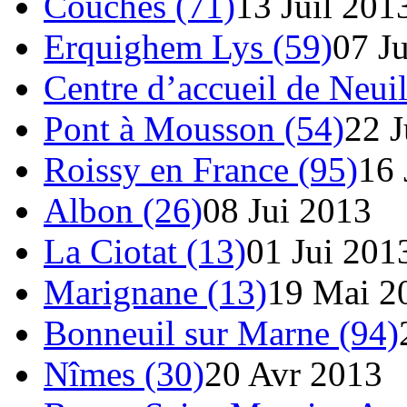
Couches (71)
13 Juil 201
Erquighem Lys (59)
07 J
Centre d’accueil de Neuil
Pont à Mousson (54)
22 J
Roissy en France (95)
16 
Albon (26)
08 Jui 2013
La Ciotat (13)
01 Jui 201
Marignane (13)
19 Mai 2
Bonneuil sur Marne (94)
Nîmes (30)
20 Avr 2013