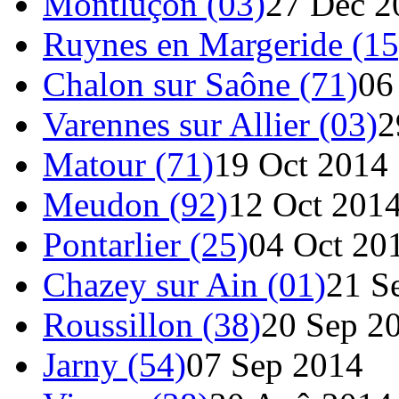
Montluçon (03)
27 Déc 2
Ruynes en Margeride (15
Chalon sur Saône (71)
06
Varennes sur Allier (03)
2
Matour (71)
19 Oct 2014
Meudon (92)
12 Oct 201
Pontarlier (25)
04 Oct 20
Chazey sur Ain (01)
21 S
Roussillon (38)
20 Sep 2
Jarny (54)
07 Sep 2014