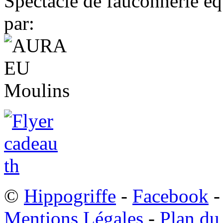
Spectacle de fauconnerie éq
par:
©
Hippogriffe
-
Facebook
-
Mentions Légales
-
Plan du 