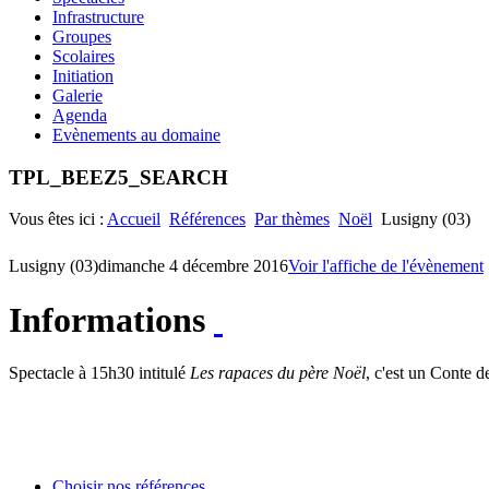
Infrastructure
Groupes
Scolaires
Initiation
Galerie
Agenda
Evènements au domaine
TPL_BEEZ5_SEARCH
Vous êtes ici :
Accueil
Références
Par thèmes
Noël
Lusigny (03)
Lusigny (03)
dimanche 4 décembre 2016
Voir l'affiche de l'évènement
Informations
Spectacle à 15h30 intitulé
Les rapaces du père Noël
, c'est un
Conte de
Choisir nos références