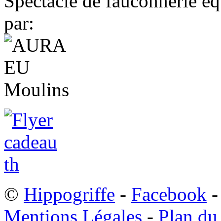
Spectacle de fauconnerie éq
par:
©
Hippogriffe
-
Facebook
-
Mentions Légales
-
Plan du 