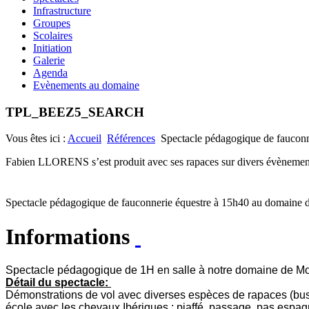
Infrastructure
Groupes
Scolaires
Initiation
Galerie
Agenda
Evènements au domaine
TPL_BEEZ5_SEARCH
Vous êtes ici :
Accueil
Références
Spectacle pédagogique de fauconn
Fabien LLORENS s’est produit avec ses rapaces sur divers évènements
Spectacle pédagogique de fauconnerie équestre à 15h40 au domaine d
Informations
Spectacle pédagogique de 1H en salle à notre domaine de Mo
Détail du spectacle:
Démonstrations de vol avec diverses espèces de rapaces (buse
école avec les chevaux Ibériques : piaffé, passage, pas espagn