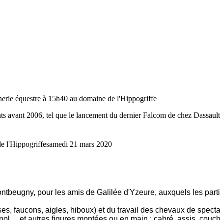
erie équestre à 15h40 au domaine de l'Hippogriffe
 avant 2006, tel que le lancement du dernier Falcom de chez Dassault,
e l'Hippogriffe
samedi 21 mars 2020
ntbeugny, pour les amis de Galilée
d'Yzeure
, auxquels les part
s, faucons, aigles, hiboux) et du travail des chevaux de spect
ol, .. et autres figures montées ou en main : cabré, assis, couc