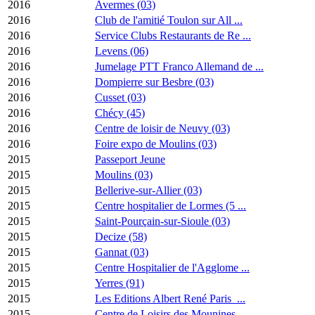
2016
Avermes (03)
2016
Club de l'amitié Toulon sur All ...
2016
Service Clubs Restaurants de Re ...
2016
Levens (06)
2016
Jumelage PTT Franco Allemand de ...
2016
Dompierre sur Besbre (03)
2016
Cusset (03)
2016
Chécy (45)
2016
Centre de loisir de Neuvy (03)
2016
Foire expo de Moulins (03)
2015
Passeport Jeune
2015
Moulins (03)
2015
Bellerive-sur-Allier (03)
2015
Centre hospitalier de Lormes (5 ...
2015
Saint-Pourçain-sur-Sioule (03)
2015
Decize (58)
2015
Gannat (03)
2015
Centre Hospitalier de l'Agglome ...
2015
Yerres (91)
2015
Les Editions Albert René Paris ...
2015
Centre de Loisirs des Mounines ...