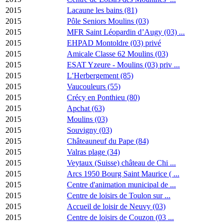
2015
Lacaune les bains (81)
2015
Pôle Seniors Moulins (03)
2015
MFR Saint Léopardin d’Augy (03) ...
2015
EHPAD Montoldre (03) privé
2015
Amicale Classe 62 Moulins (03)
2015
ESAT Yzeure - Moulins (03) priv ...
2015
L’Herbergement (85)
2015
Vaucouleurs (55)
2015
Crécy en Ponthieu (80)
2015
Apchat (63)
2015
Moulins (03)
2015
Souvigny (03)
2015
Châteauneuf du Pape (84)
2015
Valras plage (34)
2015
Veytaux (Suisse) château de Chi ...
2015
Arcs 1950 Bourg Saint Maurice ( ...
2015
Centre d'animation municipal de ...
2015
Centre de loisirs de Toulon sur ...
2015
Accueil de loisir de Neuvy (03)
2015
Centre de loisirs de Couzon (03 ...