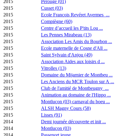
2015
Pérouge (01)
2015
Cusset (03)
2015
Ecole François Revéret Avermes ...
2015
Compiègne (60)
2015
Centre d’accueil les P'tits Lou ...
2015
Les Pennes Mirabeau (13)
2015
Association Les Amis du Bourbon ...
2015
Ecole maternelle de Cosne d'All ...
2015
Saint Sylvain d'Anjou (49)
2015
Association Aides aux loisirs d ...
2015
Vitrolles (13)
2015
Domaine du Mijarnier de Montbeu ...
2015
Les Anciens du MCR Toulon sur A ...
2015
Club de l'amitié de Montbeugny ...
2015
Animation au domaine de l'Hippo ...
2015
Montluçon (03) carnaval du boeu ...
2015
ALSH Magny Cours (58)
2015
Lisses (91)
2014
Demi journée découverte et init ...
2014
Montluçon (03)
2014
Passeport jeune