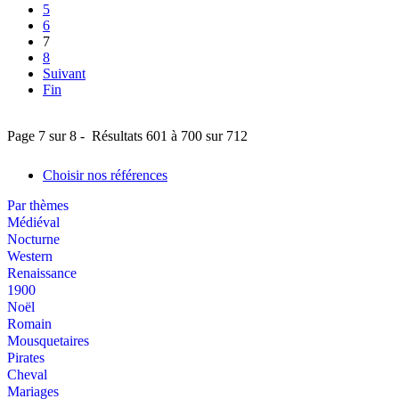
5
6
7
8
Suivant
Fin
Page 7 sur 8 - Résultats 601 à 700 sur 712
Choisir nos références
Par thèmes
Médiéval
Nocturne
Western
Renaissance
1900
Noël
Romain
Mousquetaires
Pirates
Cheval
Mariages