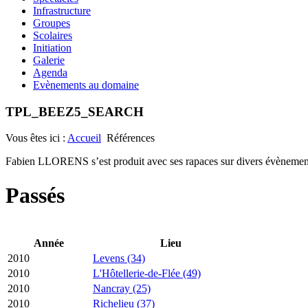
Infrastructure
Groupes
Scolaires
Initiation
Galerie
Agenda
Evènements au domaine
TPL_BEEZ5_SEARCH
Vous êtes ici :
Accueil
Références
Fabien LLORENS s’est produit avec ses rapaces sur divers évènements
Passés
Année
Lieu
2010
Levens (34)
2010
L'Hôtellerie-de-Flée (49)
2010
Nancray (25)
2010
Richelieu (37)