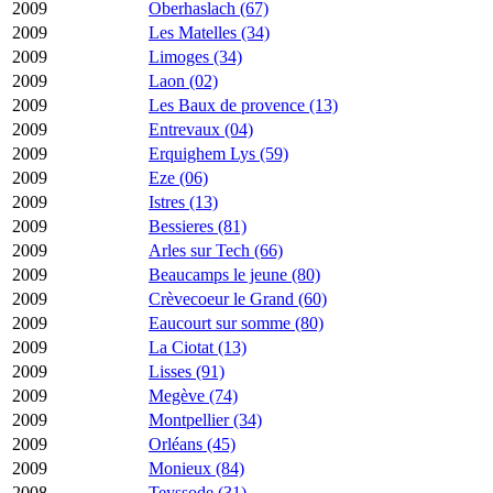
2009
Oberhaslach (67)
2009
Les Matelles (34)
2009
Limoges (34)
2009
Laon (02)
2009
Les Baux de provence (13)
2009
Entrevaux (04)
2009
Erquighem Lys (59)
2009
Eze (06)
2009
Istres (13)
2009
Bessieres (81)
2009
Arles sur Tech (66)
2009
Beaucamps le jeune (80)
2009
Crèvecoeur le Grand (60)
2009
Eaucourt sur somme (80)
2009
La Ciotat (13)
2009
Lisses (91)
2009
Megève (74)
2009
Montpellier (34)
2009
Orléans (45)
2009
Monieux (84)
2008
Teyssode (31)