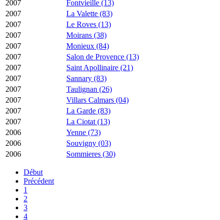
2007
Fontvieille (13)
2007
La Valette (83)
2007
Le Roves (13)
2007
Moirans (38)
2007
Monieux (84)
2007
Salon de Provence (13)
2007
Saint Apollinaire (21)
2007
Sannary (83)
2007
Taulignan (26)
2007
Villars Calmars (04)
2007
La Garde (83)
2007
La Ciotat (13)
2006
Yenne (73)
2006
Souvigny (03)
2006
Sommieres (30)
Début
Précédent
1
2
3
4