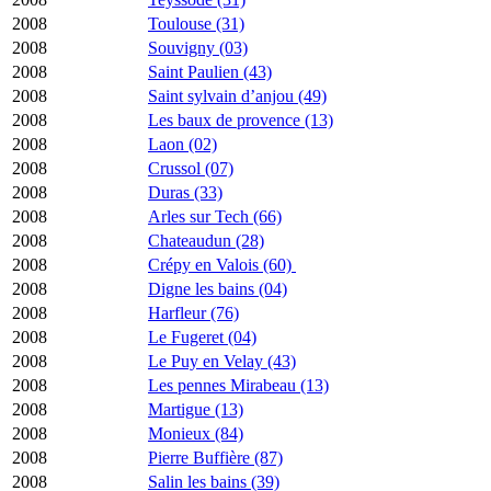
2008
Toulouse (31)
2008
Souvigny (03)
2008
Saint Paulien (43)
2008
Saint sylvain d’anjou (49)
2008
Les baux de provence (13)
2008
Laon (02)
2008
Crussol (07)
2008
Duras (33)
2008
Arles sur Tech (66)
2008
Chateaudun (28)
2008
Crépy en Valois (60)
2008
Digne les bains (04)
2008
Harfleur (76)
2008
Le Fugeret (04)
2008
Le Puy en Velay (43)
2008
Les pennes Mirabeau (13)
2008
Martigue (13)
2008
Monieux (84)
2008
Pierre Buffière (87)
2008
Salin les bains (39)