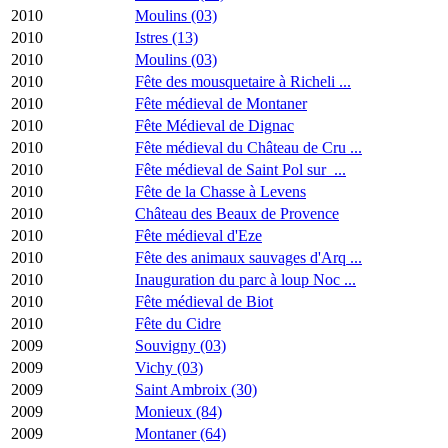
2010
Moulins (03)
2010
Istres (13)
2010
Moulins (03)
2010
Fête des mousquetaire à Richeli ...
2010
Fête médieval de Montaner
2010
Fête Médieval de Dignac
2010
Fête médieval du Château de Cru ...
2010
Fête médieval de Saint Pol sur ...
2010
Fête de la Chasse à Levens
2010
Château des Beaux de Provence
2010
Fête médieval d'Eze
2010
Fête des animaux sauvages d'Arq ...
2010
Inauguration du parc à loup Noc ...
2010
Fête médieval de Biot
2010
Fête du Cidre
2009
Souvigny (03)
2009
Vichy (03)
2009
Saint Ambroix (30)
2009
Monieux (84)
2009
Montaner (64)