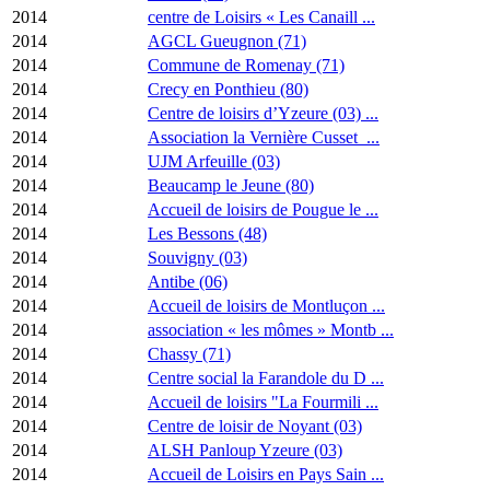
2014
centre de Loisirs « Les Canaill ...
2014
AGCL Gueugnon (71)
2014
Commune de Romenay (71)
2014
Crecy en Ponthieu (80)
2014
Centre de loisirs d’Yzeure (03) ...
2014
Association la Vernière Cusset ...
2014
UJM Arfeuille (03)
2014
Beaucamp le Jeune (80)
2014
Accueil de loisirs de Pougue le ...
2014
Les Bessons (48)
2014
Souvigny (03)
2014
Antibe (06)
2014
Accueil de loisirs de Montluçon ...
2014
association « les mômes » Montb ...
2014
Chassy (71)
2014
Centre social la Farandole du D ...
2014
Accueil de loisirs "La Fourmili ...
2014
Centre de loisir de Noyant (03)
2014
ALSH Panloup Yzeure (03)
2014
Accueil de Loisirs en Pays Sain ...