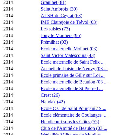
2014
Graulhet (81)
2014
Saint Ambroix (30)
2014
ALSH de Ceyrat (63)
2014
IME Clairejoie de Trévol (03)
2014
Les saisies (73)
2014
Jouy le Moutiers (95)
2014
Prémilhat (03)
2014
Ecole maternelle Molinet (03)
2014
Saint Victor Malescours (43)
2014
Ecole maternelle de Saint Félix ...
2014
Accueil de Loisirs de Neuvy (03 ...
2014
Ecole primaire de Gilly sur Loi ...
2014
Ecole maternelle de Beaulon (03 ...
2014
Ecole maternelle de St Pierre l ...
2014
Crest (26)
2014
Nandax (42)
2014
Ecole C C de Saint Pourçain / S ...
2014
Ecole élémentaire de Coulanges ...
2014
Heudicourt sous les Côtes (55)
2014
Club de l'Amitié de Beaulon (03 ...
2014
Médaillés Militaires de Moulins ...