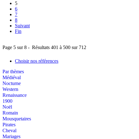
5
6
7
8
Suivant
Fin
Page 5 sur 8 - Résultats 401 à 500 sur 712
Choisir nos références
Par thèmes
Médiéval
Nocturne
Western
Renaissance
1900
Noël
Romain
Mousquetaires
Pirates
Cheval
Mariages