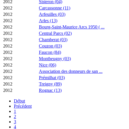
2012
Sisteron (04)
2012
Carcassonne (11)
2012
Arfeuilles (03)
2012
Arles (13)
2012
Bourg-Saint-Maurice Arcs 1950 ( ...
2012
Central Parcs (02)
2012
Chamberat (03)
2012
Couzon (03)
2012
Faucon (84)
2012
Montbeugny (03)
2012
Nice (06)
2012
Association des donneurs de san ...
2012
Prémilhat (03)
2012
Treigny (89)
2012
Rognac (13)
Début
Précédent
1
2
3
4