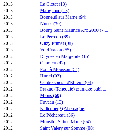
2013
La Ciotat (13)
2013
Marignane (13)
2013
Bonneuil sur Marne (94)
2013
Nîmes (30)
2013
Bourg-Saint-Maurice Arc 2000 (7 ...
2013
Le Perreon (69)
2013
Olizy Primat (08)
2013
Void Vacon (55)
2012
Ruynes en Margeride (15)
2012
Charlieu (42)
2012
Pont à Mousson (54)
2012
Huriel (03)
2012
Centre soicial d'Ebreuil (03)
2012
Prague (Tchèquie) tournage publ ...
2012
Mions (69)
2012
Fuveau (13)
2012
Kaltenberg (Allemagne)
2012
Le Pêchereau (36)
2012
Moustier Sainte Marie (04)
2012
Saint Valery sur Somme (80)