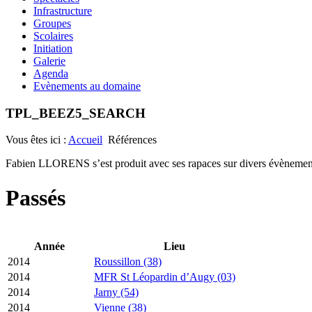
Infrastructure
Groupes
Scolaires
Initiation
Galerie
Agenda
Evènements au domaine
TPL_BEEZ5_SEARCH
Vous êtes ici :
Accueil
Références
Fabien LLORENS s’est produit avec ses rapaces sur divers évènements
Passés
Année
Lieu
2014
Roussillon (38)
2014
MFR St Léopardin d’Augy (03)
2014
Jarny (54)
2014
Vienne (38)